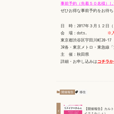
事前予約（先着５０名様）し
ぜひお得な事前予約をお待ち
日 時：2017年３月１２日（日）
会 場：dots.
※
東京都渋谷区宇田川町20-17
JR各・東京メトロ・東急線
主 催：秋田県
詳細・お申し込みは
コチラか
開催報告
移住
【開催報告】カル
イク＊かふぇ）