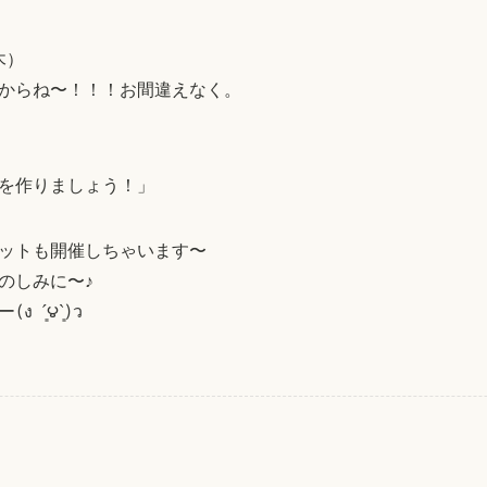
日（木）
すからね〜！！！お間違えなく。
を作りましょう！」
ットも開催しちゃいます〜
のしみに〜♪
´͈౪`͈)ว