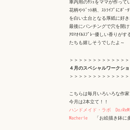
車内用のｻｼｪをママが作っ
花柄やﾄﾞｯﾄ柄、ｽﾄﾗｲﾌﾟにﾎﾞ
を白い土台となる厚紙に好き
最後にパンチングで穴を開けて
ｱﾛﾏｵｲﾙｽﾌﾟﾚｰ優しい香りが
たちも嬉しそうでしたよ～
＞＞＞＞＞＞＞＞＞＞＞＞＞
４月のスペシャルワークショ
＞＞＞＞＞＞＞＞＞＞＞＞＞
こちらは毎月いろいろな作家
今月は2本立て！！
ハンドメイド・ラボ Do♪Re
Macherie
「お絵描き鉢に多