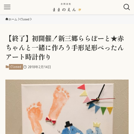
ホーム
Closed
【終了】初開催！新三郷ららぽーと★赤
ちゃんと一緒に作ろう手形足形ぺったん
アート時計作り
Closed
2018年2月14日