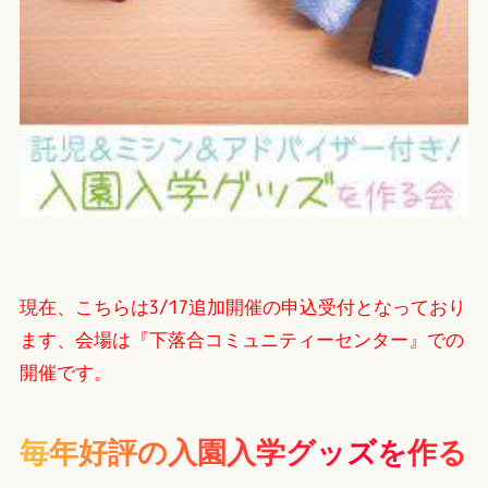
現在、こちらは3/17追加開催の申込受付となっており
ます、会場は
『下落合コミュニティーセンター』
での
開催です。
毎
年
好
評
の
入
園
入
学
グ
ッ
ズ
を
作
る