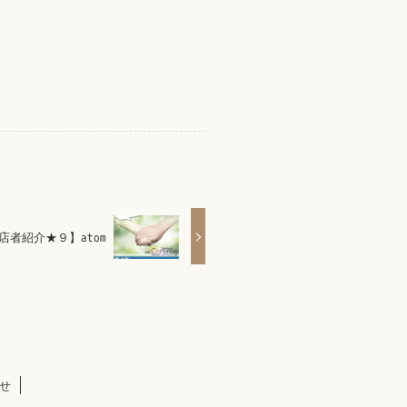
者紹介★９】atom
せ