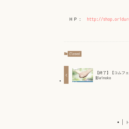
ＨＰ：
http://shop.oridur
Closed
【終了】【コムフ
影ainoko