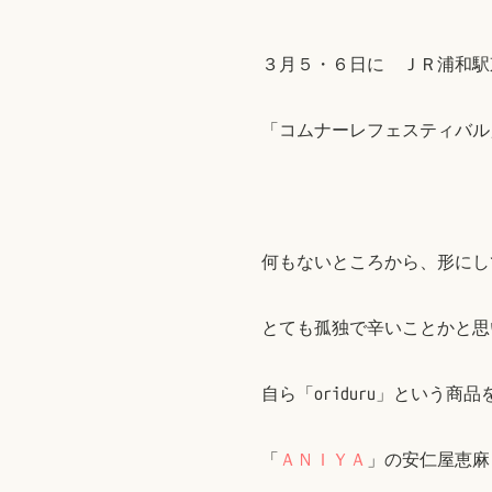
３月５・６日に ＪＲ浦和駅
「コムナーレフェスティバル
何もないところから、形にし
とても孤独で辛いことかと思
自ら「oriduru」という
「
ＡＮＩＹＡ
」の安仁屋恵麻