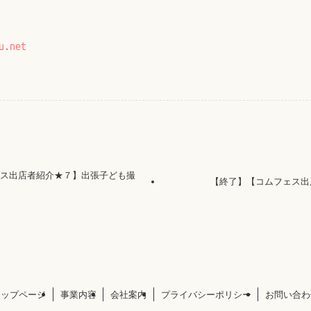
u.net
ェス出店者紹介★７】出張子ども撮
【終了】【コムフェス出店
トップページ
事業内容
会社案内
プライバシーポリシー
お問い合わ