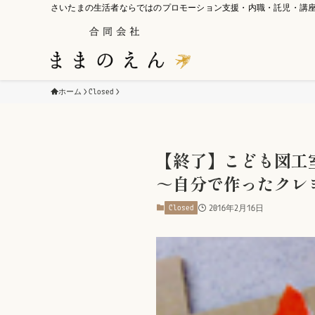
さいたまの生活者ならではのプロモーション支援・内職・託児・講
ホーム
Closed
【終了】こども図工室
～自分で作ったクレ
Closed
2016年2月16日