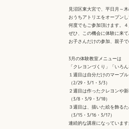
見沼区東大宮で、平日月～木の
おうちアトリエをオープンして
何度でもご参加頂けます。４
ぜひ、この機会に体験に来て
お子さんだけの参加、親子で
3月の体験教室メニューは
「クレヨンづくり」「いろん
１週目は自分だけのマーブル
（2/29・3/1・3/3）
２週目は作ったクレヨンや新
（3/8・3/9・3/10）
３週目は、描いた絵を飾るた
（3/15・3/16・3/17）
連続的な講座になっています