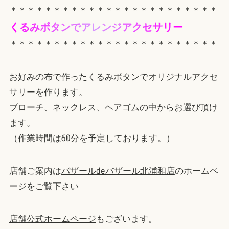
＊＊＊＊＊＊＊＊＊＊＊＊＊＊＊＊＊＊＊＊＊＊＊＊
く
る
み
ボ
タ
ン
で
ア
レ
ン
ジ
ア
ク
セ
サ
リ
ー
＊＊＊＊＊＊＊＊＊＊＊＊＊＊＊＊＊＊＊＊＊＊＊＊
お好みの布で作ったくるみボタンでオリジナルアクセ
サリーを作ります。
ブローチ、ネックレス、ヘアゴムの中からお選び頂け
ます。
（作業時間は60分を予定しております。）
店舗ご案内は
バザールdeバザール北浦和店
のホームペ
ージをご覧下さい
店舗公式ホームページ
もございます。