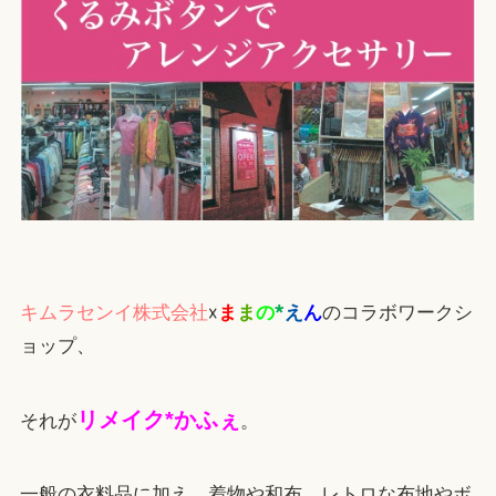
キムラセンイ株式会社
×
ま
ま
の
*
え
ん
のコラボワークシ
ョップ、
リ
メ
イ
ク
*
か
ふ
ぇ
それが
。
一般の衣料品に加え、着物や和布、レトロな布地やボ