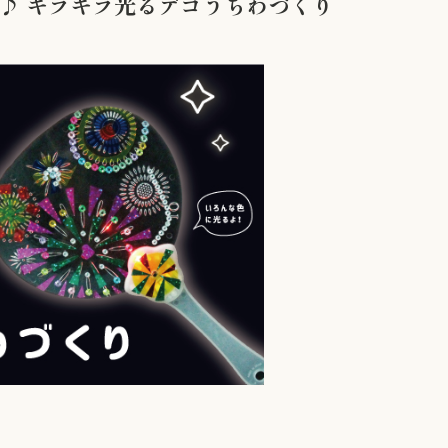
分♪ キラキラ光るデコうちわづくり