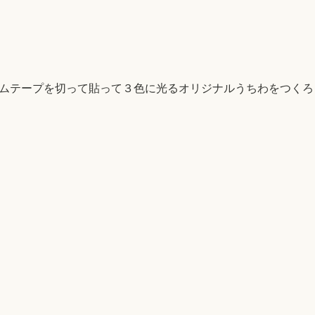
ムテープを切って貼って３色に光るオリジナルうちわをつくろ
）